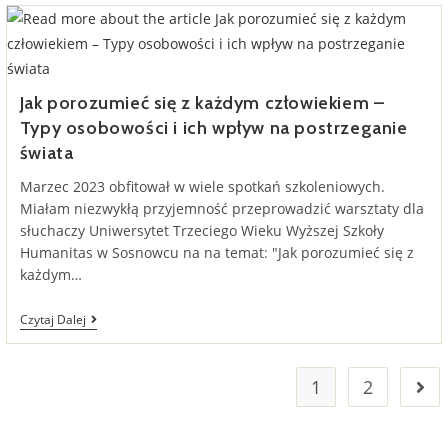
Przygotowania
I
Wdrażania
Strategii
Rozwoju
Subregionu
Jak porozumieć się z każdym człowiekiem –
Centralnego
Typy osobowości i ich wpływ na postrzeganie
Województwa
Śląskiego
świata
Marzec 2023 obfitował w wiele spotkań szkoleniowych.
Miałam niezwykłą przyjemność przeprowadzić warsztaty dla
słuchaczy Uniwersytet Trzeciego Wieku Wyższej Szkoły
Humanitas w Sosnowcu na na temat: "Jak porozumieć się z
każdym…
Jak
Czytaj Dalej
Porozumieć
Się
Z
Każdym
1
2
Go t
Człowiekiem
–
Typy
Osobowości