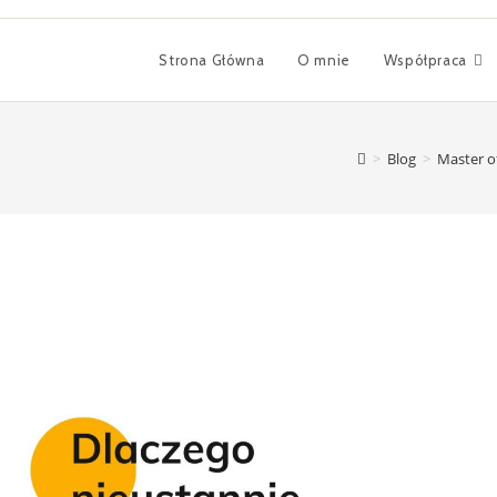
Strona Główna
O mnie
Współpraca
>
Blog
>
Master o