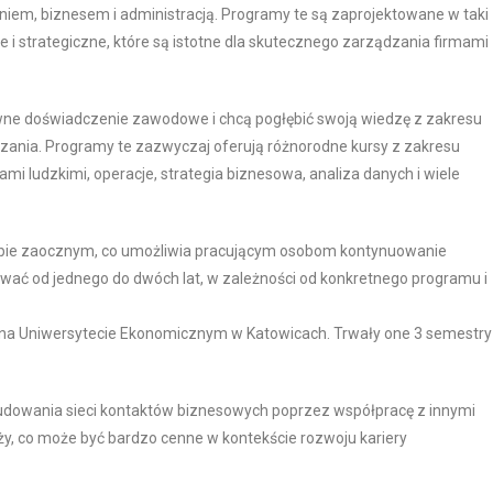
niem, biznesem i administracją. Programy te są zaprojektowane w taki
e i strategiczne, które są istotne dla skutecznego zarządzania firmami
wne doświadczenie zawodowe i chcą pogłębić swoją wiedzę z zakresu
ania. Programy te zazwyczaj oferują różnorodne kursy z zakresu
ami ludzkimi, operacje, strategia biznesowa, analiza danych i wiele
rybie zaocznym, co umożliwia pracującym osobom kontynuowanie
wać od jednego do dwóch lat, w zależności od konkretnego programu i
e na Uniwersytecie Ekonomicznym w Katowicach. Trwały one 3 semestry
udowania sieci kontaktów biznesowych poprzez współpracę z innymi
y, co może być bardzo cenne w kontekście rozwoju kariery