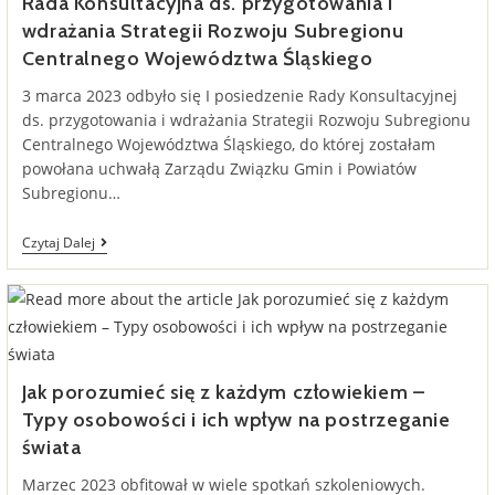
Rada Konsultacyjna ds. przygotowania i
wdrażania Strategii Rozwoju Subregionu
Centralnego Województwa Śląskiego
3 marca 2023 odbyło się I posiedzenie Rady Konsultacyjnej
ds. przygotowania i wdrażania Strategii Rozwoju Subregionu
Centralnego Województwa Śląskiego, do której zostałam
powołana uchwałą Zarządu Związku Gmin i Powiatów
Subregionu…
Rada
Czytaj Dalej
Konsultacyjna
Ds.
Przygotowania
I
Wdrażania
Strategii
Rozwoju
Subregionu
Jak porozumieć się z każdym człowiekiem –
Centralnego
Typy osobowości i ich wpływ na postrzeganie
Województwa
Śląskiego
świata
Marzec 2023 obfitował w wiele spotkań szkoleniowych.